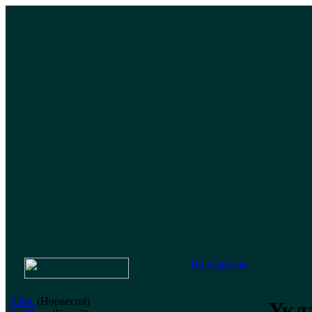
На главную
Alloc
(Норвегия)
Укл