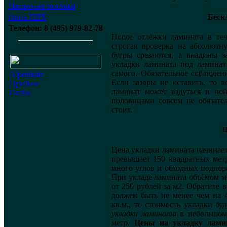
Натяжные потолки
Беск
Окна ПВХ
Телефон: 8 (495) 979-82-78
После отлёжки ламината в те
строгая проверка на абсолютн
бугры срезаются, а впадины з
укладки ламината под ламинат
самого. Обязательное соблюден
Alpenholz
Если зазоры не оставить, то 
Upofloor
ламинат может вздуться и по
Grabo
половицами совсем не обязател
стоит.
Ц
Цена укладки ламината начинает
превышает 150 квадратных метр
много углов и обходных подпоро
При укладе ламината объёмом м
от 250 рублей за м2. Обратите
должен быть не менее чем на 
кв.м., то стоимость укладки бу
укладки ламината
в небольшом 
метр.
Цены на укладку лами