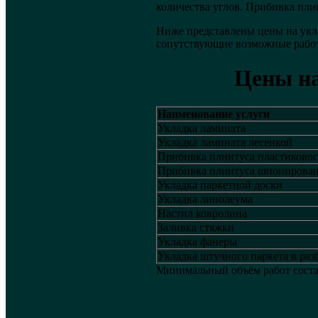
количества углов. Прибивка плин
Ниже представлены цены на укла
сопутствующие возможные работ
Цены на
Наименование услуги
Укладка ламината
Укладка ламината лесенкой
Прибивка плинтуса пластиково
Прибивка плинтуса шпонирова
Укладка паркетной доски
Укладка линолеума
Настил ковролина
Заливка стяжки
Укладка фанеры
Укладка штучного паркета в раз
Минимальный объём работ состав