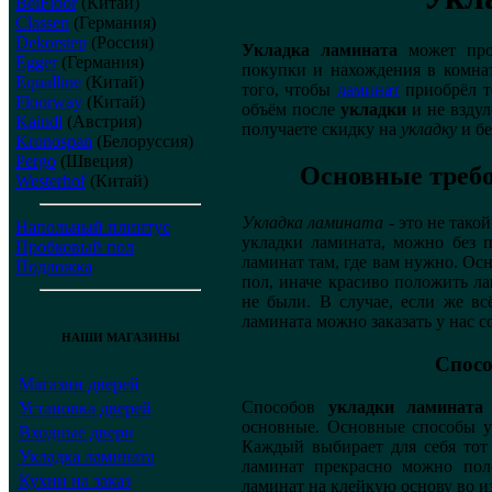
BelFloor
(Китай)
Classen
(Германия)
Dekorstep
(Россия)
Укладка ламината
может прои
Egger
(Германия)
покупки и нахождения в комнате
Equalline
(Китай)
того, чтобы
ламинат
приобрёл т
Floorway
(Китай)
объём после
укладки
и не вздул
Kaindl
(Австрия)
получаете скидку на
укладку
и б
Kronospan
(Белоруссия)
Pergo
(Швеция)
Основные требо
Westerhof
(Китай)
Укладка ламината
- это не тако
Напольный плинтус
укладки ламината, можно без 
Пробковый пол
ламинат там, где вам нужно. Ос
Подложка
пол, иначе красиво положить л
не были. В случае, если же вс
ламината можно заказать у нас с
НАШИ МАГАЗИНЫ
Спосо
Магазин дверей
Способов
укладки ламината
Установка дверей
основные. Основные способы ук
Входные двери
Каждый выбирает для себя тот
Укладка ламината
ламинат прекрасно можно пол
Кухни на заказ
ламинат на клейкую основу во и