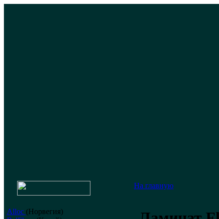
На главную
Alloc
(Норвегия)
Ламинат Fl