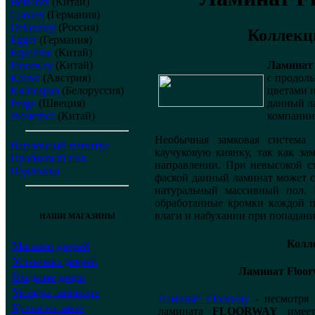
BelFloor
(Китай)
Classen
(Германия)
Dekorstep
(Россия)
Коллекц
Egger
(Германия)
Equalline
(Китай)
Ламинат
Floorway
(Китай)
с продол
Kaindl
(Австрия)
цветами 
Kronospan
(Белоруссия)
данный л
Pergo
(Швеция)
компании
Westerhof
(Китай)
Необычная замковая система 
Напольный плинтус
каучуковую киянку, так как з
Пробковый пол
направлении. При невысокой с
Подложка
фаской данный ламинат может с
натуральный массивный пол. 
обработанные кромки каждой 
влаги и набухании при попадани
НАШИ МАГАЗИНЫ
Колл
Магазин дверей
Установка дверей
Ламинат Floor
Входные двери
Укладка ламината
Ламинат Floorway
- несмотря 
Кухни на заказ
ламината
FLOORWAY
имеетс