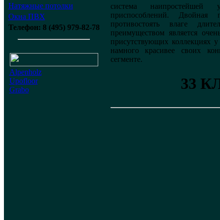
Натяжные потолки
система наипростейшей 
приспособлений. Двойная 
Окна ПВХ
противостоять влаге длит
Телефон: 8 (495) 979-82-78
преимуществом является очен
присутствующих коллекциях у 
намного красивее своих ко
сегменте.
Alpenholz
33 К
Upofloor
Grabo