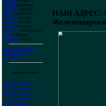
BelFloor
(Китай)
Classen
(Германия)
Dekorstep
(Россия)
НАШ АДРЕС:
Egger
(Германия)
Equalline
(Китай)
Железнодорожны
Floorway
(Китай)
Kaindl
(Австрия)
Kronospan
(Белоруссия)
Pergo
(Швеция)
Westerhof
(Китай)
Напольный плинтус
Пробковый пол
Подложка
НАШИ МАГАЗИНЫ
Магазин дверей
Установка дверей
Входные двери
Укладка ламината
Кухни на заказ