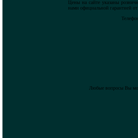
Цены на сайте указаны розничн
нами официальной гарантией от
Телефон
Любые вопросы Вы мож