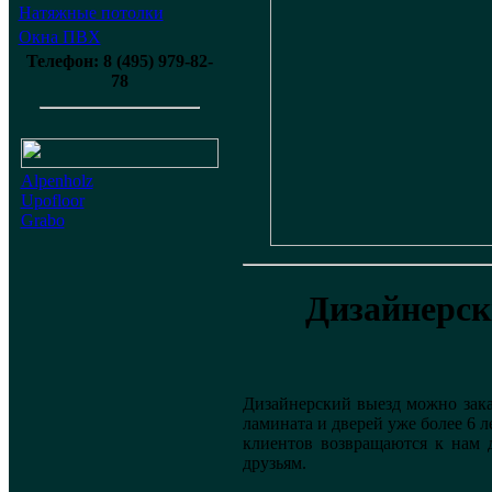
Натяжные потолки
Окна ПВХ
Телефон: 8 (495) 979-82-
78
Alpenholz
Upofloor
Grabo
Дизайнерск
Дизайнерский выезд можно зака
ламината и дверей уже более 6 
клиентов возвращаются к нам 
друзьям.