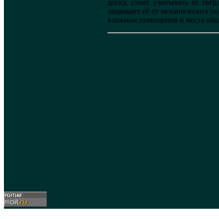
доску, стоит учитывать её твёр
защищает её от механических по
влажные помещения и места общ