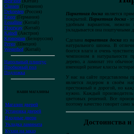
BelFloor
(Китай)
Classen
(Германия)
Dekorstep
(Россия)
Паркетная доска
является прям
Egger
(Германия)
покрытий.
Паркетная доска
- э
Equalline
(Китай)
удобным вариантом, нежели п
Floorway
(Китай)
укладывается она поштучными д
Kaindl
(Австрия)
Kronospan
(Белоруссия)
Сделана
паркетная доска
из на
Pergo
(Швеция)
натурального шпона. В отлич
Westerhof
(Китай)
боится влаги и очень чувствит
чемпионом в натуральности п
дерево, а ламинат это обычно
Напольный плинтус
имеющий разные классы истирае
Пробковый пол
Подложка
У нас на сайте представлены 
является лидером в своём на
престижный и дорогой, но кажд
НАШИ МАГАЗИНЫ
нужно. Каждый производител
цветовых решений. Все произ
поэтому качество говорит само за
Магазин дверей
Установка дверей
Входные двери
Достоинства и 
Укладка ламината
Кухни на заказ