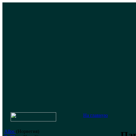
На главную
Alloc
(Норвегия)
Пар