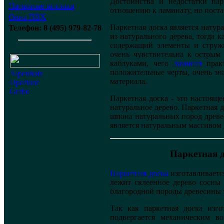
Достоинства и недостатки па
Натяжные потолки
отношению к ламинату, но поста
Окна ПВХ
Паркетная доска является натур
Телефон: 8 (495) 979-82-78
из натурального дерева, тогда 
содержащий элементы и стружк
очень чувствительна к острым
каблуками, чего
ламинат
практ
положительные черты, очень зн
Alpenholz
материала.
Upofloor
Grabo
Паркетная доска - это настоящее
натуральное дерево. Паркетная 
шпона натуральных пород древес
является натуральным массивом 
Паркетная д
Паркетная доска
изготавливаетс
лежит склеенное дерево сосны
благородной породы древесины 
Так как паркетная доска изго
подвергается механическим в