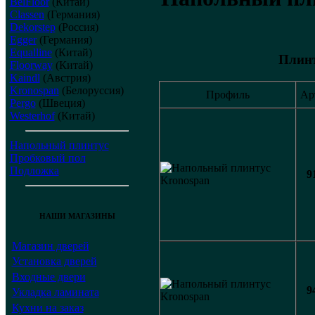
BelFloor
(Китай)
Classen
(Германия)
Dekorstep
(Россия)
Egger
(Германия)
Equalline
(Китай)
Плинт
Floorway
(Китай)
Kaindl
(Австрия)
Kronospan
(Белоруссия)
Профиль
Ар
Pergo
(Швеция)
Westerhof
(Китай)
Напольный плинтус
Пробковый пол
Подложка
9
НАШИ МАГАЗИНЫ
Магазин дверей
Установка дверей
Входные двери
9
Укладка ламината
Кухни на заказ