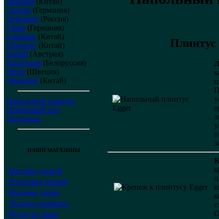
BelFloor
(Китай)
Classen
(Германия)
Dekorstep
(Россия)
Egger
(Германия)
Equalline
(Китай)
Плинтус 
Floorway
(Китай)
Kaindl
(Австрия)
Kronospan
(Белоруссия)
Pergo
(Швеция)
к
Westerhof
(Китай)
п
П
у
Напольный плинтус
о
Пробковый пол
л
Подложка
у
п
л
НАШИ МАГАЗИНЫ
К
к
Магазин дверей
п
Установка дверей
в
Входные двери
к
Укладка ламината
с
О
Кухни на заказ