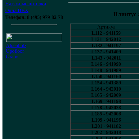
Натяжные потолки
Окна ПВХ
Плинтус
Телефон: 8 (495) 979-82-78
Артикул
L112 - 941159
L131 - 942012
L132 - 941197
Alpenholz
Upofloor
L137 - 941409
Grabo
L143 - 942011
L146 - 941990
L148 - 941989
L150 - 941160
L154 - 941389
L164 - 942010
L165 - 942009
L169 - 941198
L178 - 942028
L185 - 942008
L199 - 941196
L201 - 941182
L202 - 942018
L204 - 941408