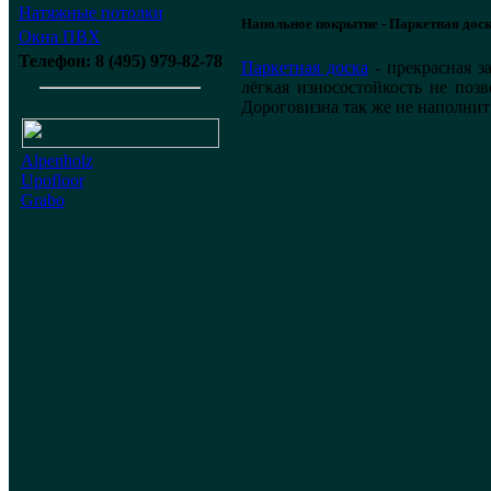
Натяжные потолки
Напольное покрытие - Паркетная дос
Окна ПВХ
Телефон: 8 (495) 979-82-78
Паркетная доска
- прекрасная за
лёгкая износостойкость не поз
Дороговизна так же не наполни
Alpenholz
Upofloor
Grabo