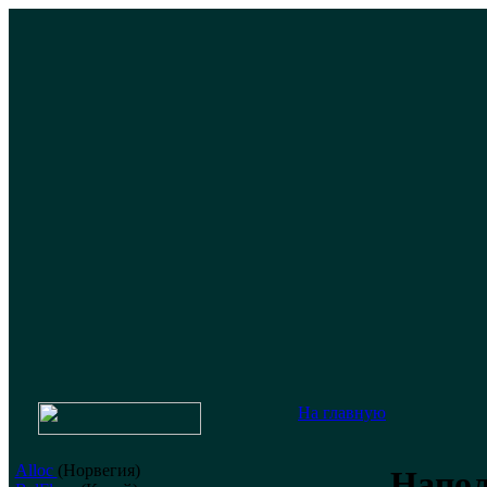
На главную
Alloc
(Норвегия)
Напо