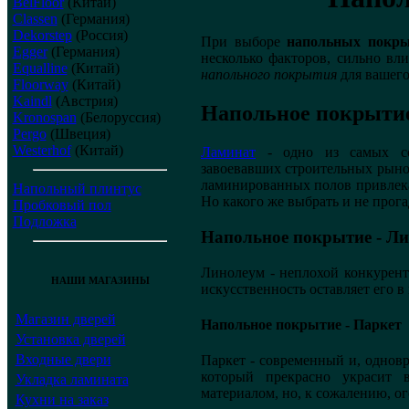
BelFloor
(Китай)
Classen
(Германия)
Dekorstep
(Россия)
При выборе
напольных покр
Egger
(Германия)
несколько факторов, сильно в
Equalline
(Китай)
напольного покрытия
для вашег
Floorway
(Китай)
Kaindl
(Австрия)
Напольное покрытие
Kronospan
(Белоруссия)
Pergo
(Швеция)
Westerhof
(Китай)
Ламинат
- одно из самых с
завоевавших строительных рынок
ламинированных полов привлек
Напольный плинтус
Но какого же выбрать и не прога
Пробковый пол
Подложка
Напольное покрытие - Л
Линолеум - неплохой конкурен
НАШИ МАГАЗИНЫ
искусственность оставляет его 
Магазин дверей
Напольное покрытие - Паркет
Установка дверей
Входные двери
Паркет - современный и, однов
который прекрасно украсит 
Укладка ламината
материалом, но, к сожалению, о
Кухни на заказ