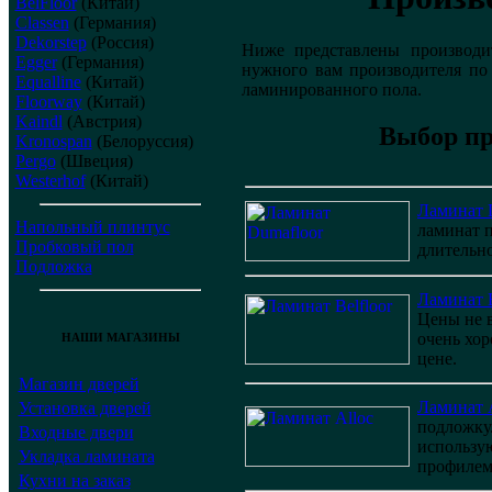
BelFloor
(Китай)
Classen
(Германия)
Dekorstep
(Россия)
Ниже представлены производи
Egger
(Германия)
нужного вам производителя по
Equalline
(Китай)
ламинированного пола.
Floorway
(Китай)
Kaindl
(Австрия)
Выбор пр
Kronospan
(Белоруссия)
Pergo
(Швеция)
Westerhof
(Китай)
Ламинат 
Напольный плинтус
ламинат п
Пробковый пол
длительн
Подложка
Ламинат B
Цены не в
очень хор
НАШИ МАГАЗИНЫ
цене.
Магазин дверей
Ламинат 
Установка дверей
подложку
Входные двери
использу
Укладка ламината
профилем
Кухни на заказ