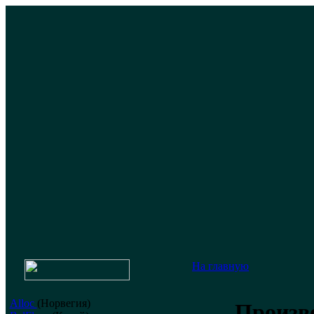
На главную
Alloc
(Норвегия)
Произв