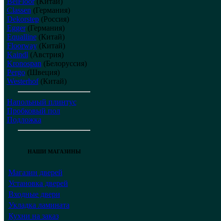
BelFloor
(Китай)
Classen
(Германия)
Dekorstep
(Россия)
Egger
(Германия)
Equalline
(Китай)
Floorway
(Китай)
Kaindl
(Австрия)
Kronospan
(Белоруссия)
Pergo
(Швеция)
Westerhof
(Китай)
Напольный плинтус
Пробковый пол
Подложка
НАШИ МАГАЗИНЫ
Магазин дверей
Установка дверей
Входные двери
Укладка ламината
Кухни на заказ