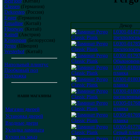
BelFloor
(Китай)
Classen
(Германия)
Dekorstep
(Россия)
Egger
(Германия)
Equalline
(Китай)
Декор
Floorway
(Китай)
L0301-0147
Kaindl
(Австрия)
трехполосн
Kronospan
(Белоруссия)
L0301-0178
Pergo
(Швеция)
трехполосн
Westerhof
(Китай)
L0301-0179
Обыкновенн
Напольный плинтус
L0301-0180
Пробковый пол
планка
Подложка
L0301-01803
планка
L0301-0180
НАШИ МАГАЗИНЫ
распиленны
L0305-0176
планка
Магазин дверей
L0305-0176
Установка дверей
планка
Входные двери
L0305-01770
Укладка ламината
Серый план
Кухни на заказ
L0305-0177