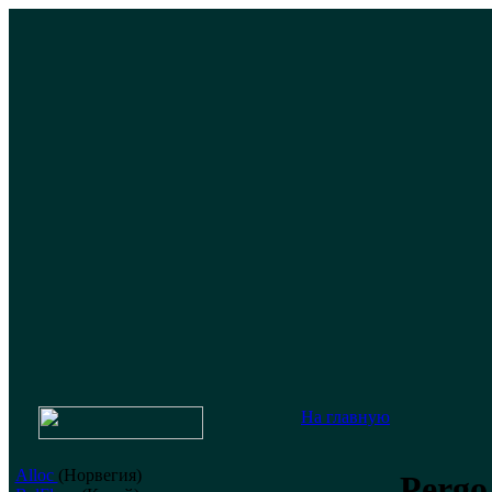
На главную
Alloc
(Норвегия)
Pergo