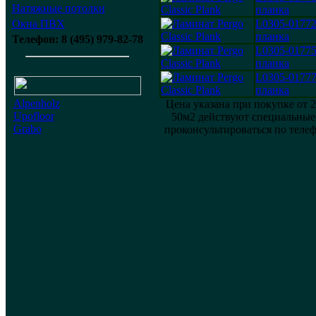
Натяжные потолки
планка
Окна ПВХ
L0305-01772
планка
Телефон: 8 (495) 979-82-78
L0305-0177
планка
L0305-0177
планка
Alpenholz
Цена указана при покупке от 
Upofloor
50м2 действуют специальные
Grabo
проконсультироваться по теле