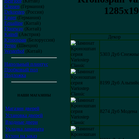
BelFloor
(Китай)
Classen
(Германия)
1285х19
Dekorstep
(Россия)
Egger
(Германия)
Equalline
(Китай)
Floorway
(Китай)
Kaindl
(Австрия)
Декор
Kronospan
(Белоруссия)
Pergo
(Швеция)
Westerhof
(Китай)
5303 Дуб Снежны
Напольный плинтус
Пробковый пол
Подложка
8199 Дуб Альпий
НАШИ МАГАЗИНЫ
Магазин дверей
8274 Дуб Модена
Установка дверей
Входные двери
Укладка ламината
Кухни на заказ