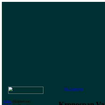
На главную
Alloc
(Норвегия)
Kronospan Var