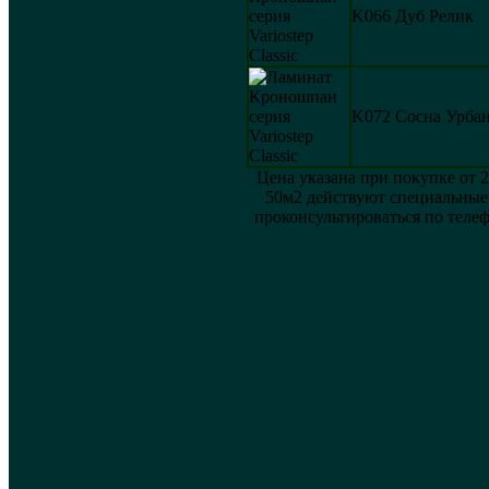
K066 Дуб Релик
K072 Сосна Урба
Цена указана при покупке от 
50м2 действуют специальные
проконсультироваться по теле