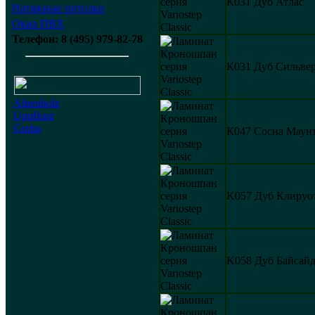
К031 Дуб Атлас
Натяжные потолки
Окна ПВХ
Телефон: 8 (495) 979-82-78
К031 Дуб Сильве
Alpenholz
Upofloor
Grabo
К047 Сосна Маун
K057 Дуб Клируо
K058 Дуб Байсай