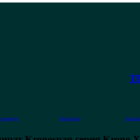
ТЕ
 главную
Контакты
Заказа
инат Kronospan серия Krono X