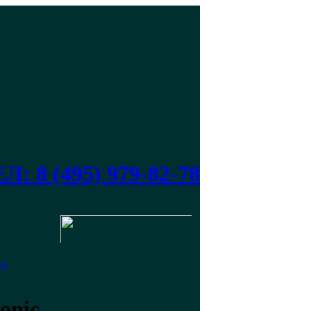
Л: 8 (495) 979-82-78
ть
onic