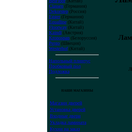
BelFloor
(Китай)
Classen
(Германия)
Dekorstep
(Россия)
Egger
(Германия)
Equalline
(Китай)
Floorway
(Китай)
Kaindl
(Австрия)
Лам
Kronospan
(Белоруссия)
Pergo
(Швеция)
Westerhof
(Китай)
Напольный плинтус
Пробковый пол
Л
Подложка
НАШИ МАГАЗИНЫ
Магазин дверей
Установка дверей
Входные двери
Укладка ламината
Кухни на заказ