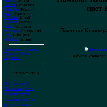
BelFloor
(Китай)
Classen
(Германия)
цвет
Dekorstep
(Россия)
Egger
(Германия)
Equalline
(Китай)
Floorway
(Китай)
Kaindl
(Австрия)
Ламинат Kronospa
Kronospan
(Белоруссия)
Pergo
(Швеция)
Westerhof
(Китай)
Напольный плинтус
Пробковый пол
Ламинат Kronospan с
Подложка
НАШИ МАГАЗИНЫ
Магазин дверей
Установка дверей
Входные двери
Укладка ламината
Кухни на заказ