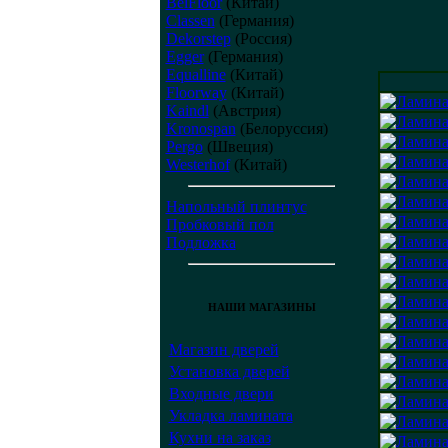
BelFloor
(Китай)
Classen
(Германия)
Dekorstep
(Россия)
Egger
(Германия)
Equalline
(Китай)
Floorway
(Китай)
Kaindl
(Австрия)
Kronospan
(Белоруссия)
Pergo
(Швеция)
Westerhof
(Китай)
Напольный плинтус
Пробковый пол
Подложка
НАШИ МАГАЗИНЫ
Магазин дверей
Установка дверей
Входные двери
Укладка ламината
Кухни на заказ