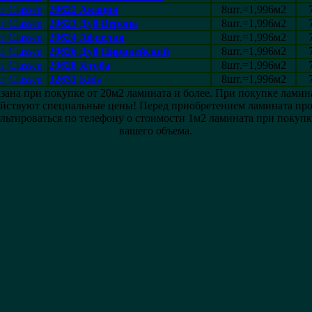
29622 Акация
8шт.=1,996м2
29623 Дуб Верона
8шт.=1,996м2
29624 Афцелия
8шт.=1,996м2
29626 Дуб Пиринейский
8шт.=1,996м2
29628 Ятоба
8шт.=1,996м2
32631 Kids
8шт.=1,996м2
зана при покупке от 20м2 ламината и более. При покупке ламин
ействуют специальные цены! Перед приобретением ламината про
льтироваться по телефону о стоимости 1м2 ламината при покуп
вашего объема.