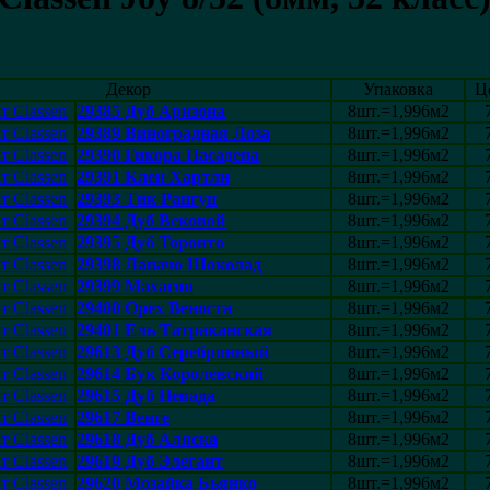
Декор
Упаковка
Ц
29385 Дуб Аризона
8шт.=1,996м2
29389 Виноградная Лоза
8шт.=1,996м2
29390 Гикора Пасадена
8шт.=1,996м2
29391 Клен Хартли
8шт.=1,996м2
29393 Тик Рангун
8шт.=1,996м2
29394 Дуб Вековой
8шт.=1,996м2
29395 Дуб Торонто
8шт.=1,996м2
29398 Лапачо Шоколад
8шт.=1,996м2
29399 Махагон
8шт.=1,996м2
29400 Орех Веноста
8шт.=1,996м2
29401 Ель Татраканская
8шт.=1,996м2
29613 Дуб Серебрянный
8шт.=1,996м2
29614 Бук Королевский
8шт.=1,996м2
29615 Дуб Невада
8шт.=1,996м2
29617 Венге
8шт.=1,996м2
29618 Дуб Аляска
8шт.=1,996м2
29619 Дуб Элегант
8шт.=1,996м2
29620 Мозайка Бьянко
8шт.=1,996м2