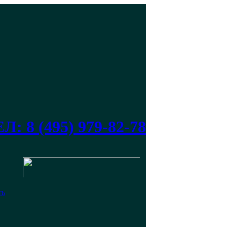
Л: 8 (495) 979-82-78
ть
)