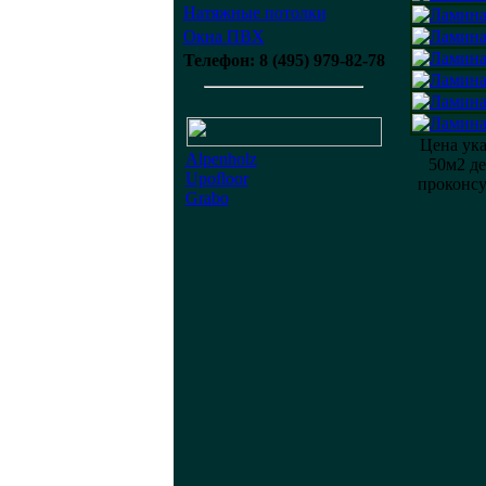
Натяжные потолки
Окна ПВХ
Телефон: 8 (495) 979-82-78
Цена ука
Alpenholz
50м2 д
Upofloor
проконсу
Grabo