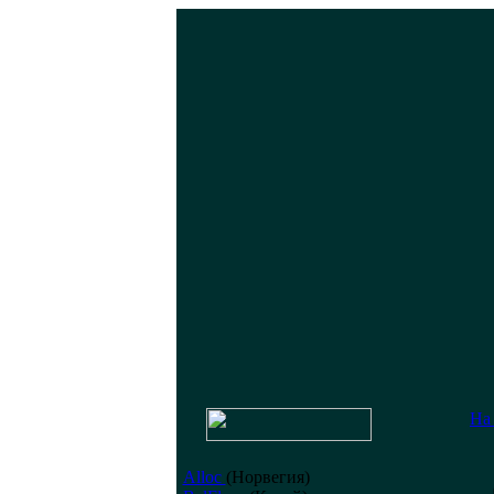
На
Alloc
(Норвегия)