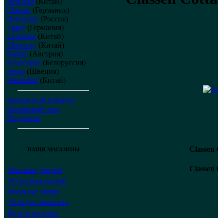
BelFloor
(Китай)
Classen
(Германия)
Dekorstep
(Россия)
Egger
(Германия)
Equalline
(Китай)
Floorway
(Китай)
Kaindl
(Австрия)
Kronospan
(Белоруссия)
Pergo
(Швеция)
Westerhof
(Китай)
Напольный плинтус
Пробковый пол
Подложка
Classen 
НАШИ МАГАЗИНЫ
Classen
Магазин дверей
Установка дверей
Входные двери
Укладка ламината
Кухни на заказ