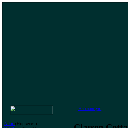
На главную
Alloc
(Норвегия)
Classen Cott