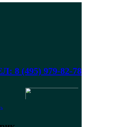
Л: 8 (495) 979-82-78
ть
ерик