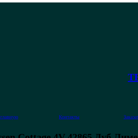
ТЕ
 главную
Контакты
Заказа
ssen Cottage 4V
42865 Дуб Лим