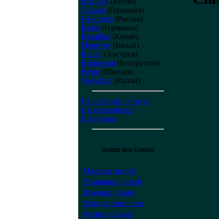
BelFloor
(Китай)
Classen
(Германия)
Dekorstep
(Россия)
Egger
(Германия)
Equalline
(Китай)
Floorway
(Китай)
Kaindl
(Австрия)
Kronospan
(Белоруссия)
Pergo
(Швеция)
Westerhof
(Китай)
Напольный плинтус
Пробковый пол
Подложка
НАШИ МАГАЗИНЫ
Магазин дверей
Установка дверей
Входные двери
Укладка ламината
Кухни на заказ