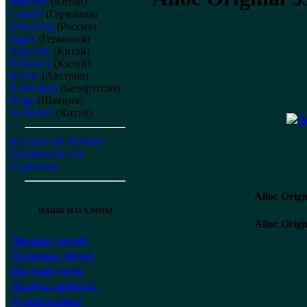
BelFloor
(Китай)
Classen
(Германия)
Dekorstep
(Россия)
Egger
(Германия)
Equalline
(Китай)
Floorway
(Китай)
Kaindl
(Австрия)
Kronospan
(Белоруссия)
Pergo
(Швеция)
Westerhof
(Китай)
Напольный плинтус
Пробковый пол
Подложка
Alloc Orig
НАШИ МАГАЗИНЫ
Alloc Orig
Магазин дверей
Установка дверей
Входные двери
Укладка ламината
Кухни на заказ