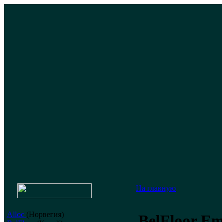
На главную
Alloc
(Норвегия)
BelFloor Em