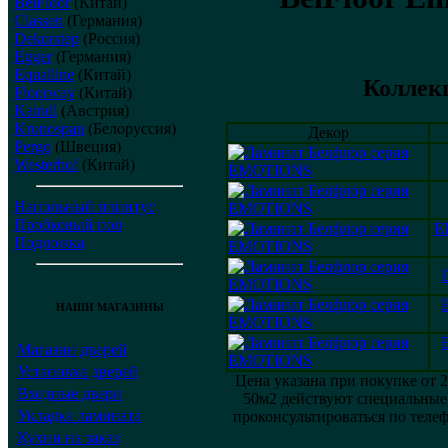
BelFloor
(Китай)
Classen
(Германия)
Dekorstep
(Россия)
Egger
(Германия)
Equalline
(Китай)
Коллекц
Floorway
(Китай)
Kaindl
(Австрия)
Kronospan
(Белоруссия)
Декор
Pergo
(Швеция)
Westerhof
(Китай)
Напольный плинтус
Пробковый пол
E
Подложка
НАШИ МАГАЗИНЫ
Магазин дверей
Установка дверей
Цена указана при покупке от 
Входные двери
50м2 действуют специальные
Укладка ламината
проконсультироваться по теле
Кухни на заказ