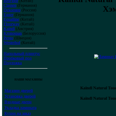
BelFloor
(Китай)
Classen
(Германия)
Хэ
Dekorstep
(Россия)
Egger
(Германия)
Equalline
(Китай)
Floorway
(Китай)
Kaindl
(Австрия)
Kronospan
(Белоруссия)
Pergo
(Швеция)
Westerhof
(Китай)
Напольный плинтус
Пробковый пол
Подложка
НАШИ МАГАЗИНЫ
Kaindl Natural To
Магазин дверей
Установка дверей
Kaindl Natural To
Входные двери
Укладка ламината
Кухни на заказ