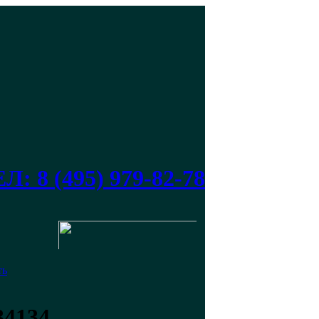
Л: 8 (495) 979-82-78
ть
34134