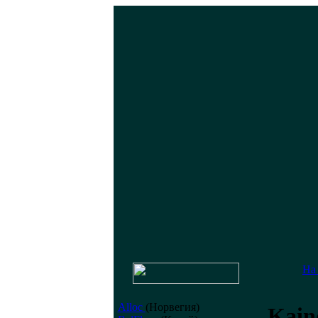
На
Alloc
(Норвегия)
Kain