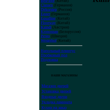
BelFloor
(Китай)
Classen
(Германия)
Dekorstep
(Россия)
Egger
(Германия)
Equalline
(Китай)
Floorway
(Китай)
Kaindl
(Австрия)
Kronospan
(Белоруссия)
Pergo
(Швеция)
Westerhof
(Китай)
Напольный плинтус
Пробковый пол
Подложка
НАШИ МАГАЗИНЫ
Магазин дверей
Установка дверей
Входные двери
Укладка ламината
Кухни на заказ