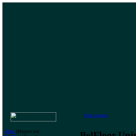
На главную
Alloc
(Норвегия)
BelFloor Uni