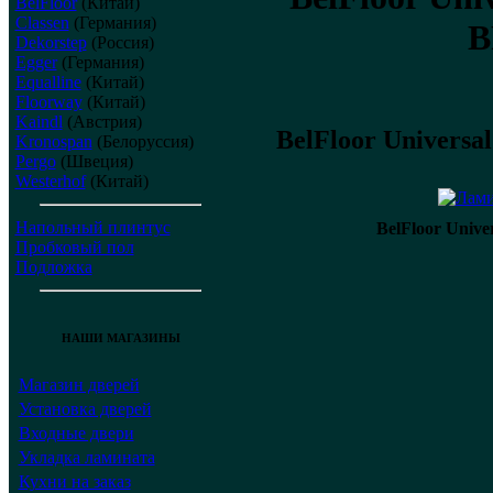
BelFloor
(Китай)
Classen
(Германия)
B
Dekorstep
(Россия)
Egger
(Германия)
Equalline
(Китай)
Floorway
(Китай)
Kaindl
(Австрия)
BelFloor Univers
Kronospan
(Белоруссия)
Pergo
(Швеция)
Westerhof
(Китай)
Напольный плинтус
BelFloor Univ
Пробковый пол
Подложка
НАШИ МАГАЗИНЫ
Магазин дверей
Установка дверей
Входные двери
Укладка ламината
Кухни на заказ